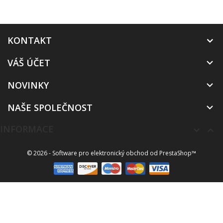
KONTAKT
VÁŠ ÚČET

NOVINKY

NAŠE SPOLEČNOST

INFORMACE


© 2026 - Software pro elektronický obchod od PrestaShop™